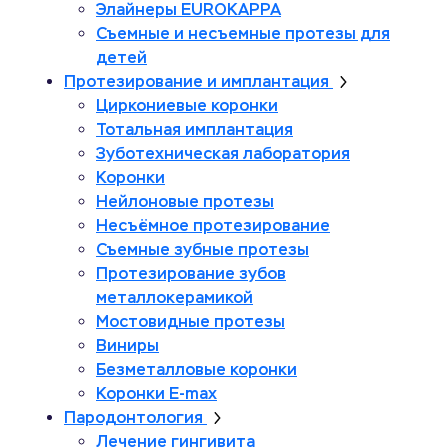
Элайнеры EUROKAPPA
Съемные и несъемные протезы для
детей
Протезирование и имплантация
Циркониевые коронки
Тотальная имплантация
Зуботехническая лаборатория
Коронки
Нейлоновые протезы
Несъёмное протезирование
Съемные зубные протезы
Протезирование зубов
металлокерамикой
Мостовидные протезы
Виниры
Безметалловые коронки
Коронки E-max
Пародонтология
Лечение гингивита