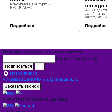
Консультация хирурга и КТ —
ортодонт
БЕСПЛАТНО!
Акция действуе
детей, на врача 
адресу ул. Дуси 
Подробнее
Подробнее
Подпишитесь на наши акции и новости
Введите свой e-mail
Подписаться
Новосибирск
+7 (383) 209-10-10
info@styledent.ru
Заказать звонок
Скачайте приложение Евромед
Услуги