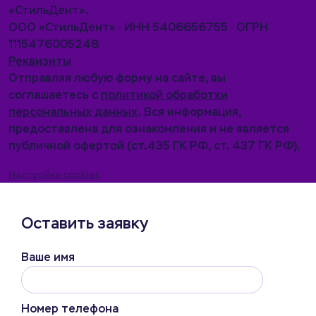
«СтильДент».
ООО «СтильДент» · ИНН 5406656755 · ОГРН
1115476005248
Реквизиты
Отправляя любую форму на сайте, вы
соглашаетесь с
политикой обработки
персональных данных
. Вся информация,
предоставлена для ознакомления и не является
публичной офертой (ст.435 ГК РФ, cт. 437 ГК РФ).
Настройки cookies
Оставить заявку
Ваше имя
Номер телефона