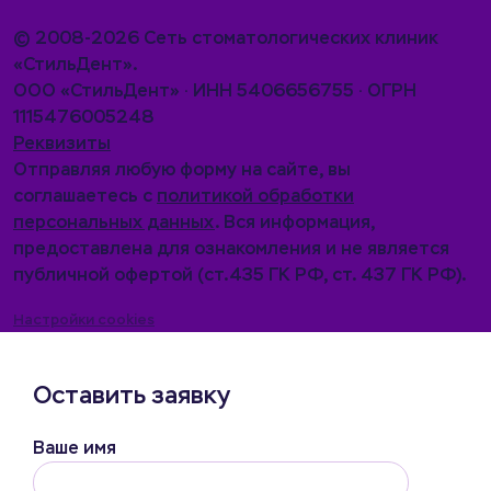
© 2008-2026 Сеть стоматологических клиник
«СтильДент».
ООО «СтильДент» · ИНН 5406656755 · ОГРН
1115476005248
Реквизиты
Отправляя любую форму на сайте, вы
соглашаетесь с
политикой обработки
персональных данных
. Вся информация,
предоставлена для ознакомления и не является
публичной офертой (ст.435 ГК РФ, cт. 437 ГК РФ).
Настройки cookies
Оставить заявку
Ваше имя