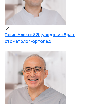
Ганин Алексей Эдуардович
Врач-
стоматолог-ортопед