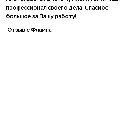
профессионал своего дела. Спасибо
пе
большое за Вашу работу!
пл
бр
Отзыв с Флампа
кл
Об
ид
пр
О