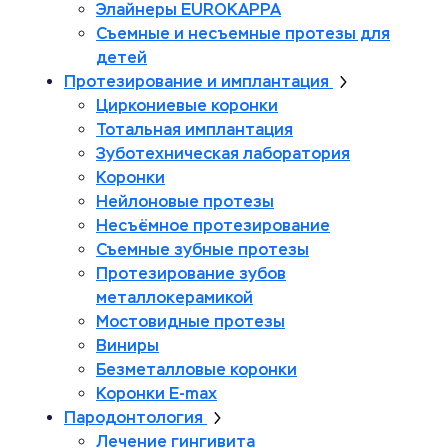
Элайнеры EUROKAPPA
Съемные и несъемные протезы для
детей
Протезирование и имплантация
Циркониевые коронки
Тотальная имплантация
Зуботехническая лаборатория
Коронки
Нейлоновые протезы
Несъёмное протезирование
Съемные зубные протезы
Протезирование зубов
металлокерамикой
Мостовидные протезы
Виниры
Безметалловые коронки
Коронки E-max
Пародонтология
Лечение гингивита