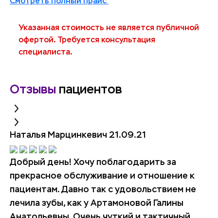
Смотреть полный прайс
Указанная стоимость не является публичной
офертой. Требуется консультация
специалиста.
Отзывы
пациентов
Наталья Марцинкевич
21.09.21
ya
Добрый день! Хочу поблагодарить за
Не
прекрасное обслуживание и отношение к
б
пациентам. Давно так с удовольствием не
от
лечила зубы, как у Артамоновой Галины
бо
Анатольевны. Очень чуткий и тактичный
Е