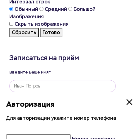
Интервал строк
Обычный
Средний
Большой
Изображения
Скрыть изображения
Сбросить
Готово
Записаться на приём
Введите Ваше имя*
Введите Ваш телефон*
Авторизация
Авторизация
Для авторизации укажите номер телефона
Для авторизации укажите номер телефона
Врач
Номер телефона
Номер телефона