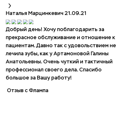
Наталья Марцинкевич
21.09.21
ya
Добрый день! Хочу поблагодарить за
Не
прекрасное обслуживание и отношение к
б
пациентам. Давно так с удовольствием не
от
лечила зубы, как у Артамоновой Галины
бо
Анатольевны. Очень чуткий и тактичный
Е
профессионал своего дела. Спасибо
пе
большое за Вашу работу!
пл
бр
Отзыв с Флампа
кл
Об
ид
пр
О