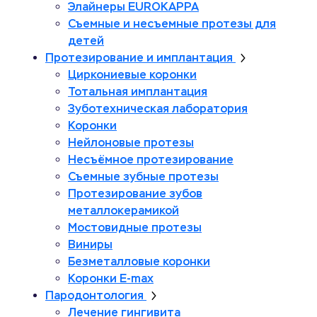
Элайнеры EUROKAPPA
Съемные и несъемные протезы для
детей
Протезирование и имплантация
Циркониевые коронки
Тотальная имплантация
Зуботехническая лаборатория
Коронки
Нейлоновые протезы
Несъёмное протезирование
Съемные зубные протезы
Протезирование зубов
металлокерамикой
Мостовидные протезы
Виниры
Безметалловые коронки
Коронки E-max
Пародонтология
Лечение гингивита