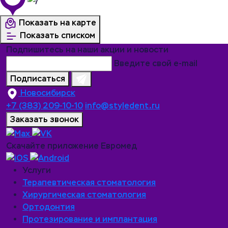
Показать на карте
Показать списком
Подпишитесь на наши акции и новости
Введите свой e-mail
Подписаться
Новосибирск
+7 (383) 209-10-10
info@styledent.ru
Заказать звонок
Скачайте приложение Евромед
Услуги
Терапевтическая стоматология
Хирургическая стоматология
Ортодонтия
Протезирование и имплантация