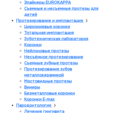
Элайнеры EUROKAPPA
Съемные и несъемные протезы для
детей
Протезирование и имплантация
Циркониевые коронки
Тотальная имплантация
Зуботехническая лаборатория
Коронки
Нейлоновые протезы
Несъёмное протезирование
Съемные зубные протезы
Протезирование зубов
металлокерамикой
Мостовидные протезы
Виниры
Безметалловые коронки
Коронки E-max
Пародонтология
Лечение гингивита