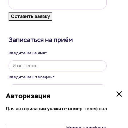
Оставить заявку
Записаться на приём
Введите Ваше имя*
Введите Ваш телефон*
Авторизация
Авторизация
Врач
Для авторизации укажите номер телефона
Для авторизации укажите номер телефона
Пожелания по записи
Номер телефона
Номер телефона