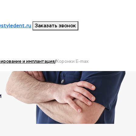
styledent.ru
Заказать звонок
ирование и имплантация
/
Коронки E-max
и