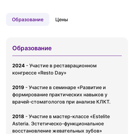
Филиал
приносим извинения за доставленные
Дуси Ковальчук 7/1
телефона
+7 383 209-10-10
.
неудобства. Вы можете связаться
Пн
Ср
Пн
Ср
с администратором клиники по номеру
Образование
Цены
10 авг
12 авг
17 авг
19 авг
телефона
+7 383 209-10-10
.
Чт
20 авг
Образование
2024
- Участие в реставрационном
конгрессе «Resto Day»
2019
- Участие в семинаре «Развитие и
формирование практических навыков у
врачей-стоматологов при анализе КЛКТ.
2018
- Участие в мастер-классе «Estelite
Asteria. Эстетическо-функциональное
восстановление жевательных зубов»