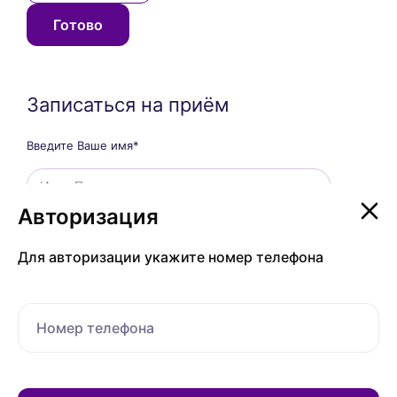
Готово
Записаться на приём
Введите Ваше имя*
Авторизация
Авторизация
Введите Ваш телефон*
Для авторизации укажите номер телефона
Для авторизации укажите номер телефона
Врач
Номер телефона
Номер телефона
Пожелания по записи