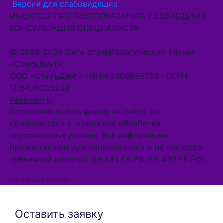
Версия для слабовидящих
ИМЕЮТСЯ ПРОТИВОПОКАЗАНИЯ, НЕОБХОДИМА
КОНСУЛЬТАЦИЯ СПЕЦИАЛИСТА
© 2008-2026 Сеть стоматологических клиник
«СтильДент».
ООО «СтильДент» · ИНН 5406656755 · ОГРН
1115476005248
Реквизиты
Отправляя любую форму на сайте, вы
соглашаетесь с
политикой обработки
персональных данных
. Вся информация,
предоставлена для ознакомления и не является
публичной офертой (ст.435 ГК РФ, cт. 437 ГК РФ).
Настройки cookies
Оставить заявку