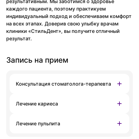
результативным. Мы заботимся о здоровье
каждого пациента, поэтому практикуем
индивидуальный подход и обеспечиваем комфорт
на всех этапах. Доверив свою улыбку врачам
клиники «СтильДент», вы получите отличный
результат.
Запись на прием
Консультация стоматолога-терапевта
Филиал
Лечение кариеса
Гоголя, 38
На данный момент запись недоступна,
Филиал
приносим извинения за доставленные
Лечение пульпита
Гоголя, 38
неудобства. Вы можете связаться
На данный момент запись недоступна,
с администратором клиники по номеру