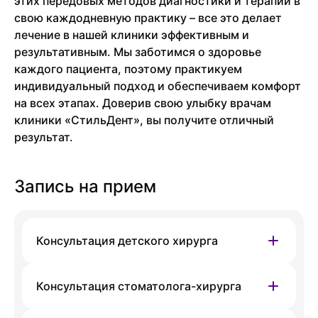
этих передовых методов диагностики и терапии в
свою каждодневную практику – все это делает
лечение в нашей клиники эффективным и
результативным. Мы заботимся о здоровье
каждого пациента, поэтому практикуем
индивидуальный подход и обеспечиваем комфорт
на всех этапах. Доверив свою улыбку врачам
клиники «СтильДент», вы получите отличный
результат.
Запись на прием
Консультация детского хирурга
Филиал
Консультация стоматолога-хирурга
Гребенщикова, 8
Сб
Вс
Пн
Вт