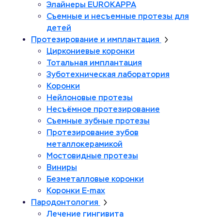
Элайнеры EUROKAPPA
Съемные и несъемные протезы для
детей
Протезирование и имплантация
Циркониевые коронки
Тотальная имплантация
Зуботехническая лаборатория
Коронки
Нейлоновые протезы
Несъёмное протезирование
Съемные зубные протезы
Протезирование зубов
металлокерамикой
Мостовидные протезы
Виниры
Безметалловые коронки
Коронки E-max
Пародонтология
Лечение гингивита