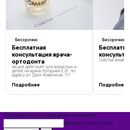
Бессрочно
Бессрочно
Бесплатная
Бесплатна
консультация врача-
консульта
Счастье видеть
ортодонта
Акция действует для взрослых и
детей, на врача Хуторная Е.И., по
адресу ул. Дуси Ковальчук, 7/1
Подробнее
Подробнее
Подпишитесь на наши акции и новости
Введите свой e-mail